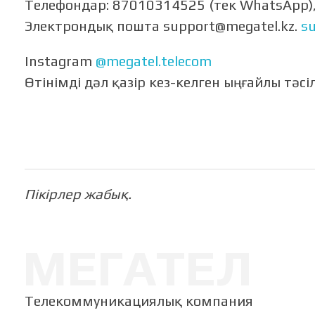
Телефондар: 87010314525 (тек WhatsApp)
Электрондық пошта support@megatel.kz.
s
Instagram
@megatel.telecom
Өтінімді дәл қазір кез-келген ыңғайлы тәс
Пікірлер жабық.
МЕГАТЕЛ
ЖШС директоры, Қостанай қ
гиялар дәуірінде өмір сүріп жатырмыз, сондықтан сапасыз немесе еск
Телекоммуникациялық компания
алану ақымақтық болар еді. Өз таңдауымызды біз - «MegaTel» прова