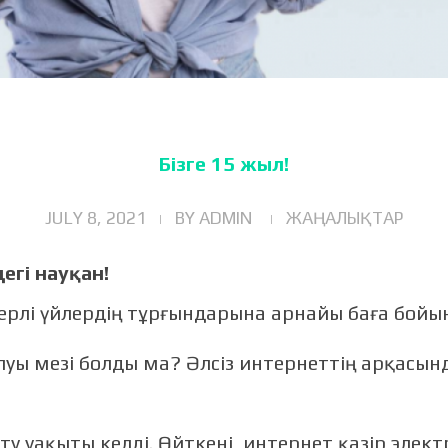
Бізге 15 жыл!
JULY 8, 2021
BY
ADMIN
ЖАҢАЛЫҚТАР
егі науқан!
терлі үйлердің тұрғындарына арнайы баға бой
уы мезі болды ма? Әлсіз интернеттің арқасын
ерту уақыты келді. Өйткені, интернет қазір эл