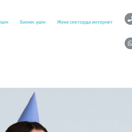
үшін
Бизнес үшін
Жеке секторда интернет