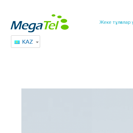
Жеке тұлғалар 
Высокоскоростной интернет от Мегател в Казахстане
Провайдер интернет услуг в Казахстане
KAZ