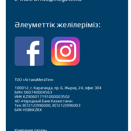
Әлеуметтік желілеріміз:
ТОО «АстанаМегаТел»
100012, г. Караганда, пр. Б. Жырау, 24, офис 304
БИН: 060740004563
ИИК KZ906017191000003502
АО «Народный Банк Казахстана»
Тел: 8(7212)996000, 8(7212)996003
БИК HSBKKZKX
Компания туралы