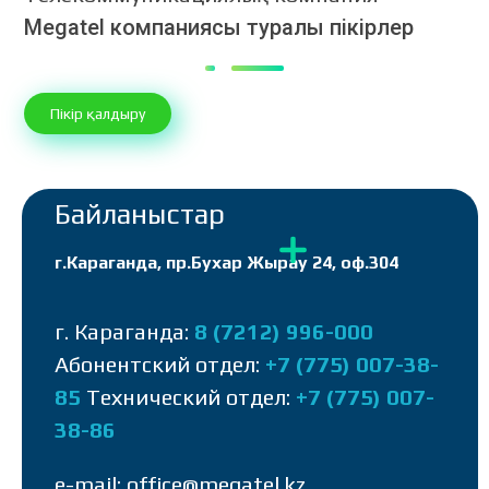
Megatel компаниясы туралы пікірлер
Пікір қалдыру
Байланыстар
г.Караганда, пр.Бухар Жырау 24, оф.304
г. Караганда:
8 (7212) 996-000
Абонентский отдел:
+7 (775) 007-38-
85
Технический отдел:
+7 (775) 007-
38-86
e-mail: office@megatel.kz