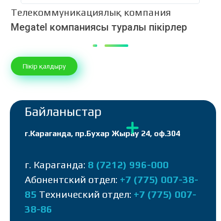
Телекоммуникациялық компания
Megatel компаниясы туралы пікірлер
Пікір қалдыру
Байланыстар
г.Караганда, пр.Бухар Жырау 24, оф.304
г. Караганда:
8 (7212) 996-000
Абонентский отдел:
+7 (775) 007-38-
85
Технический отдел:
+7 (775) 007-
38-86