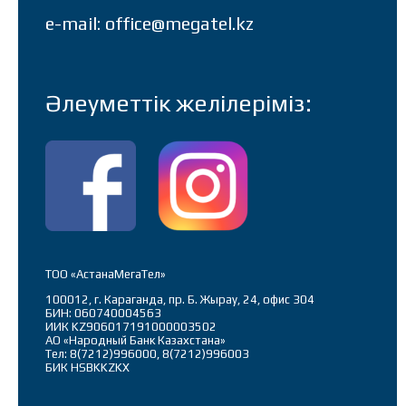
e-mail: office@megatel.kz
Әлеуметтік желілеріміз:
ТОО «АстанаМегаТел»
100012, г. Караганда, пр. Б. Жырау, 24, офис 304
БИН: 060740004563
ИИК KZ906017191000003502
АО «Народный Банк Казахстана»
Тел: 8(7212)996000, 8(7212)996003
БИК HSBKKZKX