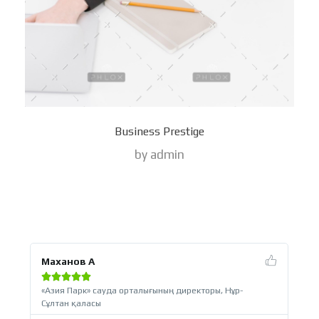
Business Prestige
by
admin
Маханов А
За






«Азия Парк» сауда орталығының директоры, Нұр-
«C
Сұлтан қаласы
ди