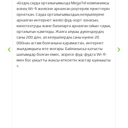
«Біздің сауда орталығымызда MegaTel компаниясы
«О
өзінің Wi-fi желісіне арналған роутерлік пункттерін
са
орнатқан. Сауда орталығымыздың келушілеріне
жы
арналған интернет желісі фуд-корт зонасын,
Me
лы
кинотеатрды және балаларға арналған ойын-сауық
ме
ң
орталығын қамтиды. Жалға алушы дүкендердің
де
.
саны 200 ден, ал келушілердің саны күніне 20
се
000нан астам болғанына қарамастан, интернет
ақ
жылдамдығы өте жоғары. Байланысқа қатысты
ай
шағымдар болған емес, әсіресе фуд-фудта Wi-fi-
мен бос уақытты жақсы өткізетін жастар қуанышты
».