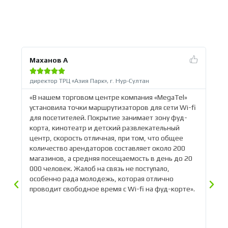
Маханов А
За






директор ТРЦ «Азия Парк», г. Нур-Султан
Ге
«C
му
«В нашем торговом центре компания «MegaTel»
«В
ли
установила точки маршрутизаторов для сети Wi-fi
об
для посетителей. Покрытие занимает зону фуд-
пр
ая
корта, кинотеатр и детский развлекательный
на
центр, скорость отличная, при том, что общее
пр
количество арендаторов составляет около 200
со
магазинов, а средняя посещаемость в день до 20
ко
к
000 человек. Жалоб на связь не поступало,
дн
ь
особенно рада молодежь, которая отлично
во
проводит свободное время с Wi-fi на фуд-корте».
ин