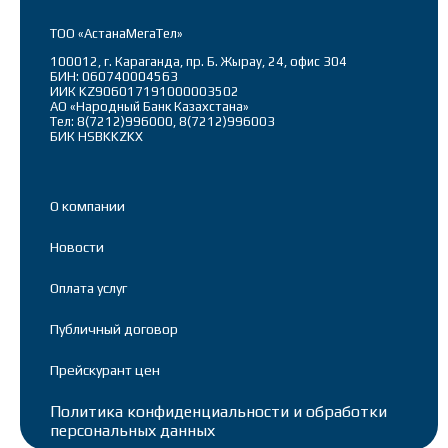
ТОО «АстанаМегаТел»
100012, г. Караганда, пр. Б. Жырау, 24, офис 304
БИН: 060740004563
ИИК KZ906017191000003502
АО «Народный Банк Казахстана»
Тел: 8(7212)996000, 8(7212)996003
БИК HSBKKZKX
О компании
Новости
Оплата услуг
Публичный договор
Прейскурант цен
Политика конфиденциальности и обработки
персональных данных